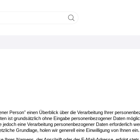
ffener Person" einen Überblick über die Verarbeitung Ihrer personen
iten ist grundsätzlich ohne Eingabe personenbezogener Daten mögli
 jedoch eine Verarbeitung personenbezogener Daten erforderlich wer
tzliche Grundlage, holen wir generell eine Einwilligung von Ihnen ein.
e Ihres Namens, der Anschrift oder der E-Mail-Adresse, erfolgt ste