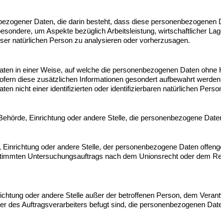
nenbezogener Daten, die darin besteht, dass diese personenbezogene
besondere, um Aspekte bezüglich Arbeitsleistung, wirtschaftlicher Lage
ieser natürlichen Person zu analysieren oder vorherzusagen.
ten in einer Weise, auf welche die personenbezogenen Daten ohne Hi
ofern diese zusätzlichen Informationen gesondert aufbewahrt werde
en nicht einer identifizierten oder identifizierbaren natürlichen Per
n, Behörde, Einrichtung oder andere Stelle, die personenbezogene Date
e, Einrichtung oder andere Stelle, der personenbezogene Daten offeng
stimmten 
Untersuchungsauftrags nach dem Unionsrecht oder dem Rec
inrichtung oder andere Stelle außer der betroffenen Person, dem Veran
er des Auftragsverarbeiters befugt sind, die personenbezogenen Date