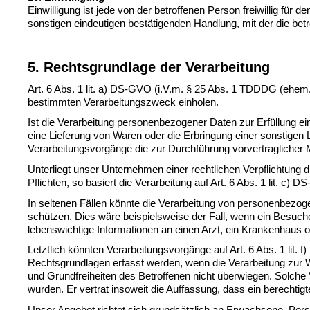
Einwilligung ist jede von der betroffenen Person freiwillig fü
sonstigen eindeutigen bestätigenden Handlung, mit der die bet
5. Rechtsgrundlage der Verarbeitung
Art. 6 Abs. 1 
lit
. a) DS-GVO (
i.V.m
. § 25 Abs. 1 TDDDG (ehem. 
bestimmten Verarbeitungszweck einholen.
Ist die Verarbeitung personenbezogener Daten zur Erfüllung eine
eine Lieferung von Waren oder die Erbringung einer sonstigen L
Verarbeitungsvorgänge die zur Durchführung vorvertraglicher 
Unterliegt unser Unternehmen einer rechtlichen Verpflichtung d
Pflichten, so basiert die Verarbeitung auf Art. 6 Abs. 1 
lit
. c) D
In seltenen Fällen könnte die Verarbeitung von personenbezoge
schützen. Dies wäre beispielsweise der Fall, wenn ein Besuch
lebenswichtige Informationen an einen Arzt, ein Krankenhaus o
Letztlich könnten Verarbeitungsvorgänge auf Art. 6 Abs. 1 
lit
Rechtsgrundlagen erfasst werden, wenn die Verarbeitung zur Wa
und Grundfreiheiten des Betroffenen nicht überwiegen. Solche
wurden. Er vertrat insoweit die Auffassung, dass ein berec
Unser Angebot richtet sich grundsätzlich an Erwachsene. Per