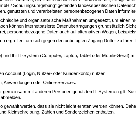
e GmbH / Schulungsumgebung" geltenden landesspezifischen Datensch
n, genutzten und verarbeiteten personenbezogenen Daten informier
 technische und organisatorische Maßnahmen umgesetzt, um einen mögl
ch können internetbasierte Datenübertragungen grundsätzlich Sicher
ei, personenbezogene Daten auch auf alternativen Wegen, beispielswe
ergreifen, um sich gegen den unbefugten Zugang Dritter zu Ihren Da
  
) und Ihr IT-System (Computer, Laptop, Tablet oder Mobile-Gerät) mi
inen Account (Login, Nutzer- oder Kundenkonto) nutzen.
en, Anwendungen oder Online-Services.
r gemeinsam mit anderen Personen genutzten IT-Systemen gilt: Sie so
 abmelden.
gewählt werden, dass sie nicht leicht erraten werden können. Daher 
d Kleinschreibung, Zahlen und Sonderzeichen enthalten.