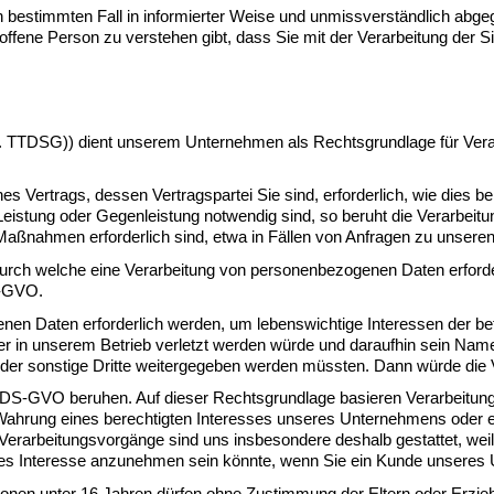
r den bestimmten Fall in informierter Weise und unmissverständlich ab
roffene Person zu verstehen gibt, dass Sie mit der Verarbeitung der
TTDSG)) dient unserem Unternehmen als Rechtsgrundlage für Verarbei
s Vertrags, dessen Vertragspartei Sie sind, erforderlich, wie dies beis
eistung oder Gegenleistung notwendig sind, so beruht die Verarbeitung
Maßnahmen erforderlich sind, etwa in Fällen von Anfragen zu unsere
urch welche eine Verarbeitung von personenbezogenen Daten erforderli
S-GVO.
nen Daten erforderlich werden, um lebenswichtige Interessen der bet
er in unserem Betrieb verletzt werden würde und daraufhin sein Name
der sonstige Dritte weitergegeben werden müssten. Dann würde die Ve
hrung eines berechtigten Interesses unseres Unternehmens oder eines
 Verarbeitungsvorgänge sind uns insbesondere deshalb gestattet, we
htigtes Interesse anzunehmen sein könnte, wenn Sie ein Kunde unse
sonen unter 16 Jahren dürfen ohne Zustimmung der Eltern oder Erzi