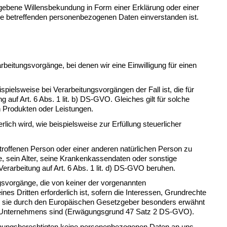
gegebene Willensbekundung in Form einer Erklärung oder einer 
 Sie betreffenden personenbezogenen Daten einverstanden ist.
tungsvorgänge, bei denen wir eine Einwilligung für einen 
pielsweise bei Verarbeitungsvorgängen der Fall ist, die für 
 auf Art. 6 Abs. 1 
lit
. b) DS-GVO. Gleiches gilt für solche 
n Produkten oder Leistungen.
ch wird, wie beispielsweise zur Erfüllung steuerlicher 
roffenen Person oder einer anderen natürlichen Person zu 
, sein Alter, seine Krankenkassendaten oder sonstige 
rarbeitung auf Art. 6 Abs. 1 
lit
. d) DS-GVO beruhen.
. f) DS-GVO beruhen. Auf dieser Rechtsgrundlage basieren Verarbeitungsvorgänge, die von keiner der vorgenannten 
 Dritten erforderlich ist, sofern die Interessen, Grundrechte 
il sie durch den Europäischen Gesetzgeber besonders erwähnt 
res Unternehmens sind (Erwägungsgrund 47 Satz 2 DS-GVO).
ehungsberechtigten keine personenbezogenen Daten an uns 