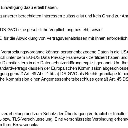
inwilligung dazu erteilt haben,
 unserer berechtigten Interessen zulässig ist und kein Grund zur A
) DS-GVO eine gesetzliche Verpflichtung besteht, sowie
 für die Abwicklung von Vertragsverhältnissen mit Ihnen erforderlich 
 Verarbeitungsvorgänge können personenbezogene Daten in die USA 
ich unter dem EU-US Data Privacy Framework zertifiziert haben u
 Dienstleistern in der Datenschutzerklärung explizit genannt. Um Ihre
tandardvertragsklauseln der Europäischen Kommission abgeschlossen.
igung gemäß Art. 49 Abs. 1 
lit
. a) DS-GVO als Rechtsgrundlage für die Ü
päische Kommission einen Angemessenheitsbeschluss gemäß Art. 45 DS
enverarbeitung und zum Schutz der Übertragung vertraulicher Inhalte,
L-bzw. TLS-Verschlüsselung. Eine verschlüsselte Verbindung erkennen
in Ihrer Browserzeile.